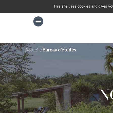
This site uses cookies and gives you
Aller au contenu
Menu
Navigation principale
Accueil
/
Bureau d'études
N